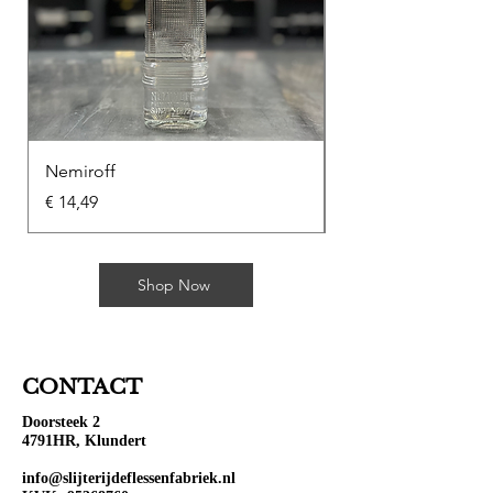
Nemiroff
Soplica Kawowa
Prijs
Prijs
€ 14,49
€ 10,49
Shop Now
CONTACT
Doorsteek 2
4791HR, Klundert
info@slijterijdeflessenfabriek.nl