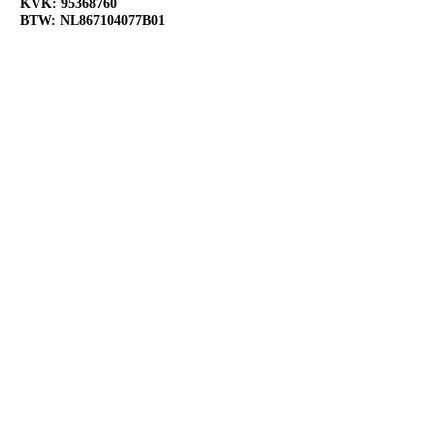
KVK:
95368760
BTW: NL867104077B01
OPENINGSTIJDEN
Ma:
Gesloten
Di:
Open 10:00-18:00
Wo:
Open 10:00-18:00
Do:
Open 10:00-18:00
Vr:
Open 10:00-20:00
Za:
Open 10:00-20:00
Zo:
Open 12:00-18:00
VOLG ONS OP SOCIAL
MEDIA
@Slijterij de Flessenfabriek
@Slijterijdeflessenfabriek
@Slijterij de Flessenfabriek