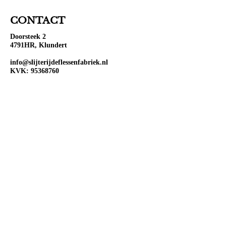
CONTACT
Doorsteek 2
4791HR, Klundert
info@slijterijdeflessenfabriek.nl
KVK:
95368760
BTW: NL867104077B01
OPENINGSTIJDEN
Ma:
Gesloten
Di:
Open 10:00-18:00
Wo:
Open 10:00-18:00
Do:
Open 10:00-18:00
Vr:
Open 10:00-20:00
Za:
Open 10:00-20:00
Zo:
Open 12:00-18:00
VOLG ONS OP SOCIAL
MEDIA