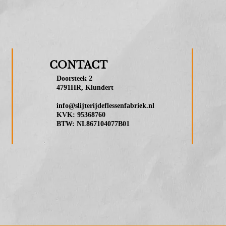
CONTACT
Doorsteek 2
4791HR, Klundert
info@slijterijdeflessenfabriek.nl
KVK: 95368760
BTW: NL867104077B01
ijterij de Flessenfabriek a