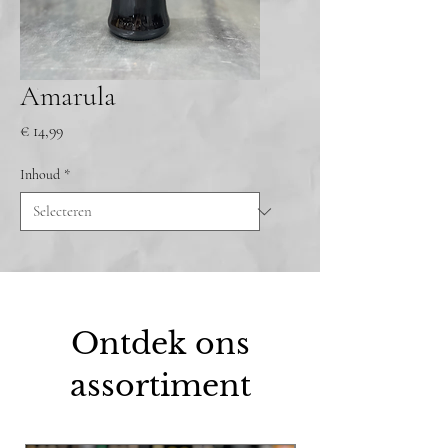
Amarula
Prijs
€ 14,99
Inhoud
*
Ontdek ons
assortiment