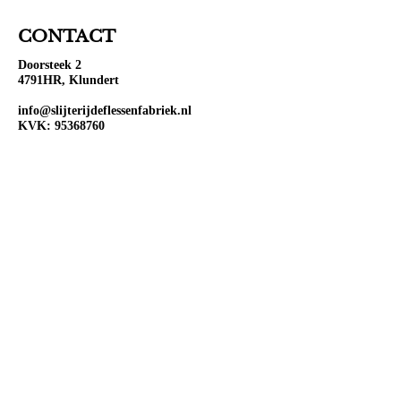
CONTACT
Doorsteek 2
4791HR, Klundert
info@slijterijdeflessenfabriek.nl
KVK:
95368760
BTW: NL867104077B01
OPENINGSTIJDEN
Ma:
Gesloten
Di:
Open 10:00-18:00
Wo:
Open 10:00-18:00
Do:
Open 10:00-18:00
Vr:
Open 10:00-20:00
Za:
Open 10:00-20:00
Zo:
Open 12:00-18:00
VOLG ONS OP SOCIAL
MEDIA