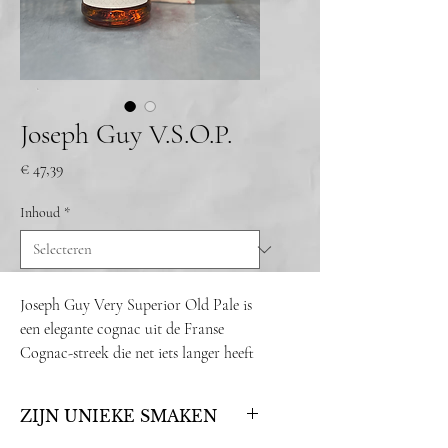
Joseph Guy V.S.O.P.
Prijs
€ 47,39
Inhoud
*
Joseph Guy Very Superior Old Pale is
een elegante cognac uit de Franse
Cognac-streek die net iets langer heeft
gerijpt dan de Joseph Guy Very
Special. Hierdoor heeft hij een rijkere,
ZIJN UNIEKE SMAKEN
vollere smaak en een subtielere