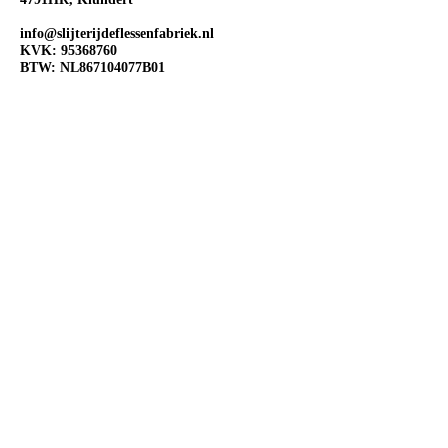
info@slijterijdeflessenfabriek.nl
KVK:
95368760
BTW: NL867104077B01
OPENINGSTIJDEN
Ma:
Gesloten
Di:
Open 10:00-18:00
Wo:
Open 10:00-18:00
Do:
Open 10:00-18:00
Vr:
Open 10:00-20:00
Za:
Open 10:00-20:00
Zo:
Open 12:00-18:00
VOLG ONS OP SOCIAL
MEDIA
@Slijterij de Flessenfabriek
@Slijterijdeflessenfabriek
@Slijterij de Flessenfabriek