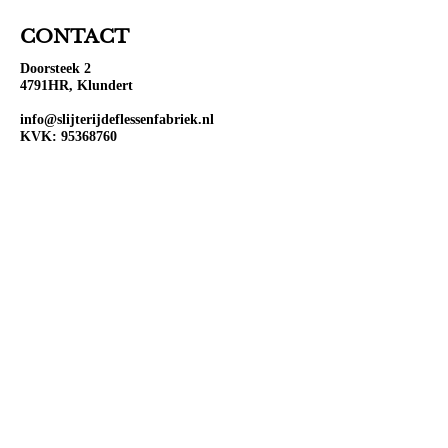
CONTACT
Doorsteek 2
4791HR, Klundert
info@slijterijdeflessenfabriek.nl
KVK:
95368760
BTW: NL867104077B01
OPENINGSTIJDEN
Ma:
Gesloten
Di:
Open 10:00-18:00
Wo:
Open 10:00-18:00
Do:
Open 10:00-18:00
Vr:
Open 10:00-20:00
Za:
Open 10:00-20:00
Zo:
Open 12:00-18:00
VOLG ONS OP SOCIAL
MEDIA