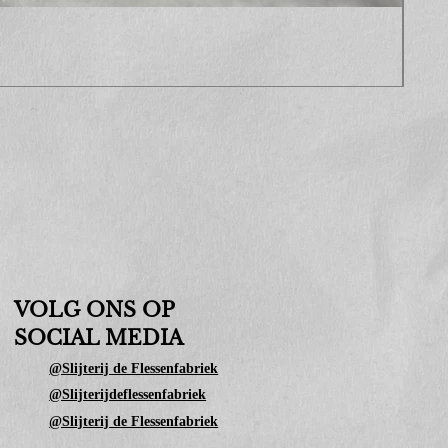
Sop
Prijs
€ 10
VOLG ONS OP
SOCIAL MEDIA
@Slijterij de Flessenfabriek
@Slijterijdeflessenfabriek
@Slijterij de Flessenfabriek