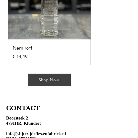
Nemiroff
Soplica Kawowa
Prijs
Prijs
€ 14,49
€ 10,49
Shop Now
CONTACT
Doorsteek 2
4791HR, Klundert
info@slijterijdeflessenfabriek.nl