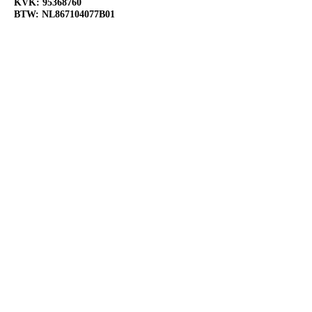
KVK:
95368760
BTW: NL867104077B01
OPENINGSTIJDEN
Ma:
Gesloten
Di:
Open 10:00-18:00
Wo:
Open 10:00-18:00
Do:
Open 10:00-18:00
Vr:
Open 10:00-20:00
Za:
Open 10:00-20:00
Zo:
Open 12:00-18:00
VOLG ONS OP SOCIAL
MEDIA
@Slijterij de Flessenfabriek
@Slijterijdeflessenfabriek
@Slijterij de Flessenfabriek