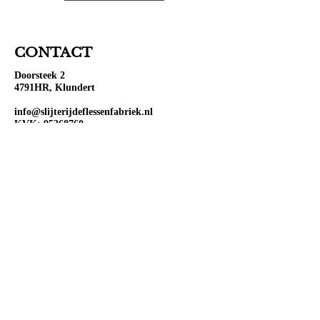
CONTACT
Doorsteek 2
4791HR, Klundert
info@slijterijdeflessenfabriek.nl
KVK:
95368760
BTW: NL867104077B01
OPENINGSTIJDEN
Ma:
Gesloten
Di:
Open 10:00-18:00
Wo:
Open 10:00-18:00
Do:
Open 10:00-18:00
Vr:
Open 10:00-20:00
Za:
Open 10:00-20:00
Zo:
Open 12:00-18:00
VOLG ONS OP SOCIAL