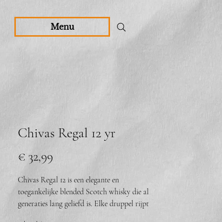
Menu
Chivas Regal 12 yr
Prijs
€ 32,99
Chivas Regal 12 is een elegante en
toegankelijke blended Scotch whisky die al
generaties lang geliefd is. Elke druppel rijpt
minimaal 12 jaar, wat zorgt voor een zachte,