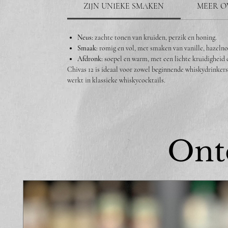
ZIJN UNIEKE SMAKEN
MEER O
Neus:
zachte tonen van kruiden, perzik en honing.
Smaak:
romig en vol, met smaken van vanille, hazelno
Afdronk:
soepel en warm, met een lichte kruidigheid di
Chivas 12 is ideaal voor zowel beginnende whiskydrinkers 
werkt in klassieke whiskycocktails.
Ont