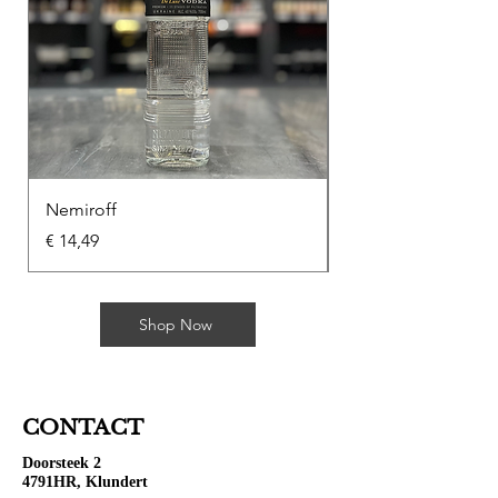
Nemiroff
Soplica Kawowa
Prijs
Prijs
€ 14,49
€ 10,49
Shop Now
CONTACT
Doorsteek 2
4791HR, Klundert