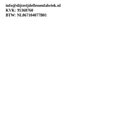
info@slijterijdeflessenfabriek.nl
KVK:
95368760
BTW: NL867104077B01
OPENINGSTIJDEN
Ma:
Gesloten
Di:
Open 10:00-18:00
Wo:
Open 10:00-18:00
Do:
Open 10:00-18:00
Vr:
Open 10:00-20:00
Za:
Open 10:00-20:00
Zo:
Open 12:00-18:00
VOLG ONS OP SOCIAL
MEDIA
@Slijterij de Flessenfabriek
@Slijterijdeflessenfabriek
@Slijterij de Flessenfabriek