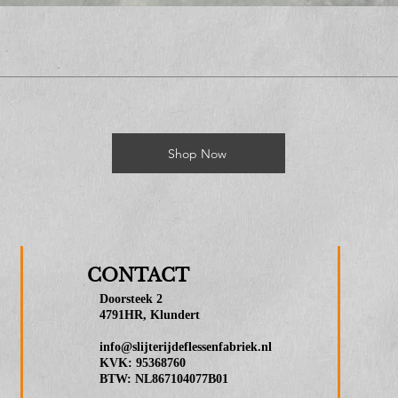
Shop Now
CONTACT
Doorsteek 2
4791HR, Klundert
info@slijterijdeflessenfabriek.nl
KVK: 95368760
BTW: NL867104077B01