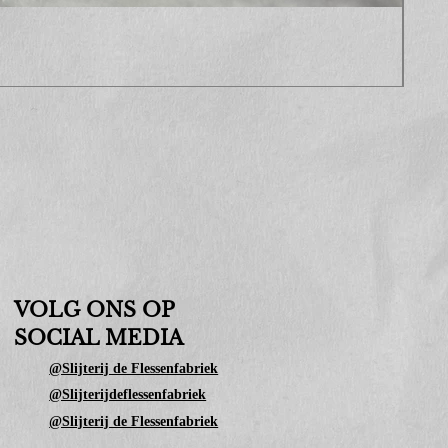
Sop
Prijs
€ 10
VOLG ONS OP
SOCIAL MEDIA
@Slijterij de Flessenfabriek
@Slijterijdeflessenfabriek
@Slijterij de Flessenfabriek