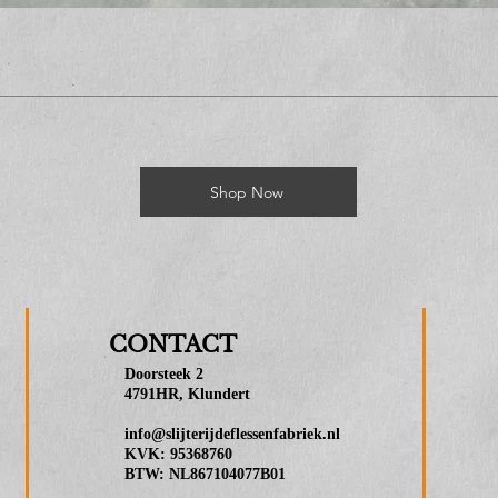
Shop Now
CONTACT
Doorsteek 2
4791HR, Klundert
info@slijterijdeflessenfabriek.nl
KVK: 95368760
BTW: NL867104077B01