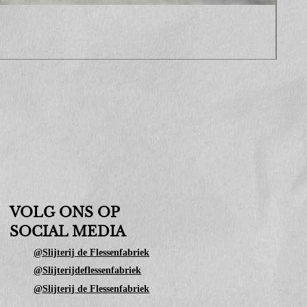
Sop
Prijs
€ 10
VOLG ONS OP
SOCIAL MEDIA
@Slijterij de Flessenfabriek
@Slijterijdeflessenfabriek
@Slijterij de Flessenfabriek