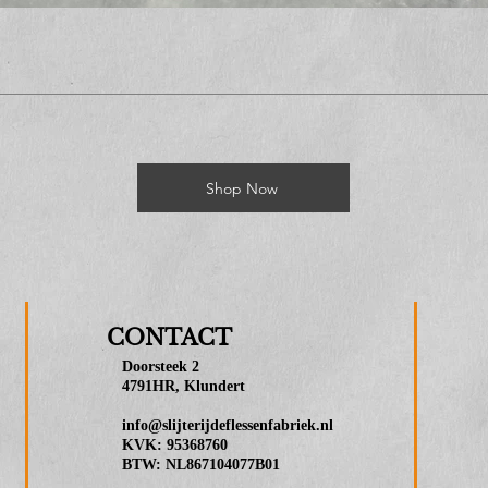
Shop Now
CONTACT
Doorsteek 2
4791HR, Klundert
info@slijterijdeflessenfabriek.nl
KVK: 95368760
BTW: NL867104077B01