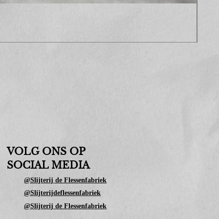
Sop
Prijs
€ 10
VOLG ONS OP
SOCIAL MEDIA
@Slijterij de Flessenfabriek
@Slijterijdeflessenfabriek
@Slijterij de Flessenfabriek