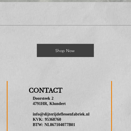
Shop Now
CONTACT
Doorsteek 2
4791HR, Klundert
info@slijterijdeflessenfabriek.nl
KVK: 95368760
BTW: NL867104077B01