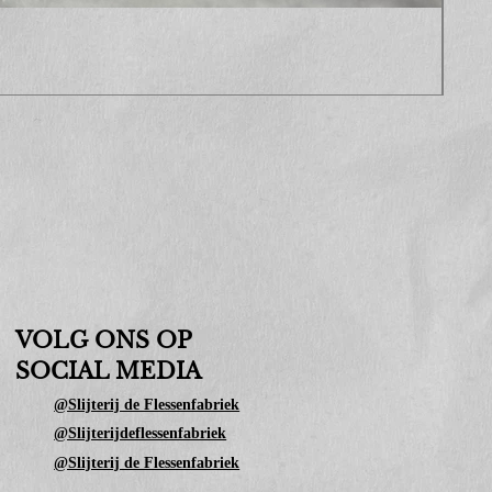
Sop
Prijs
€ 10
VOLG ONS OP
SOCIAL MEDIA
@Slijterij de Flessenfabriek
@Slijterijdeflessenfabriek
@Slijterij de Flessenfabriek