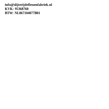
info@slijterijdeflessenfabriek.nl
KVK:
95368760
BTW: NL867104077B01
OPENINGSTIJDEN
Ma:
Gesloten
Di:
Open 10:00-18:00
Wo:
Open 10:00-18:00
Do:
Open 10:00-18:00
Vr:
Open 10:00-20:00
Za:
Open 10:00-20:00
Zo:
Open 12:00-18:00
VOLG ONS OP SOCIAL
MEDIA
@Slijterij de Flessenfabriek
@Slijterijdeflessenfabriek
@Slijterij de Flessenfabriek