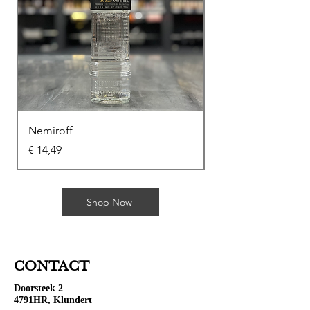
Nemiroff
Soplica Kawowa
Prijs
Prijs
€ 14,49
€ 10,49
Shop Now
CONTACT
Doorsteek 2
4791HR, Klundert