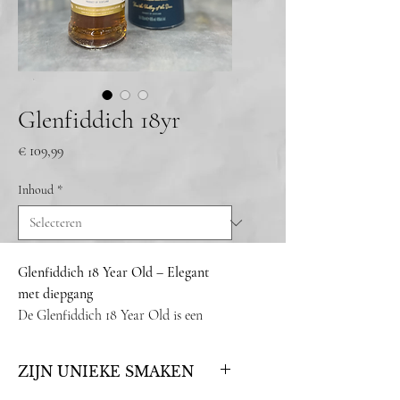
Glenfiddich 18yr
Prijs
€ 109,99
Inhoud
*
Glenfiddich 18 Year Old – Elegant
met diepgang
De Glenfiddich 18 Year Old is een
single malt die staat voor
volwassenheid en balans. Gerijpt in een
ZIJN UNIEKE SMAKEN
combinatie van Oloroso sherryvaten