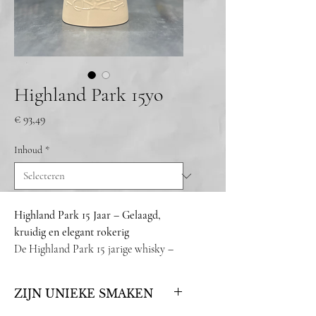
Highland Park 15yo
Prijs
€ 93,49
Inhoud
*
Highland Park 15 Jaar – Gelaagd,
kruidig en elegant rokerig
De Highland Park 15 jarige whisky –
Viking Heart is een rijke en complexe
single malt die de essentie van de
ZIJN UNIEKE SMAKEN
Orkney-eilanden en het Vikingerfgoed