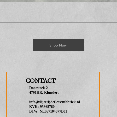
Shop Now
CONTACT
Doorsteek 2
4791HR, Klundert
info@slijterijdeflessenfabriek.nl
KVK: 95368760
BTW: NL867104077B01