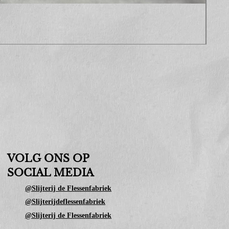
Sop
Prijs
€ 10
VOLG ONS OP
SOCIAL MEDIA
@Slijterij de Flessenfabriek
@Slijterijdeflessenfabriek
@Slijterij de Flessenfabriek