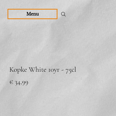
Menu
Kopke White 10yr - 75cl
Prijs
€ 34,99