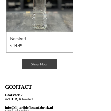
Nemiroff
Soplica Kawowa
Prijs
Prijs
€ 14,49
€ 10,49
Shop Now
CONTACT
Doorsteek 2
4791HR, Klundert
info@slijterijdeflessenfabriek.nl