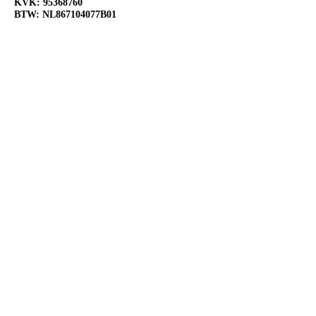
KVK:
95368760
BTW: NL867104077B01
OPENINGSTIJDEN
Ma:
Gesloten
Di:
Open 10:00-18:00
Wo:
Open 10:00-18:00
Do:
Open 10:00-18:00
Vr:
Open 10:00-20:00
Za:
Open 10:00-20:00
Zo:
Open 12:00-18:00
VOLG ONS OP SOCIAL
MEDIA
@Slijterij de Flessenfabriek
@Slijterijdeflessenfabriek
@Slijterij de Flessenfabriek