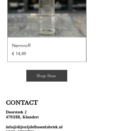
Nemiroff
Soplica Kawowa
Prijs
Prijs
€ 14,49
€ 10,49
Shop Now
CONTACT
Doorsteek 2
4791HR, Klundert
info@slijterijdeflessenfabriek.nl