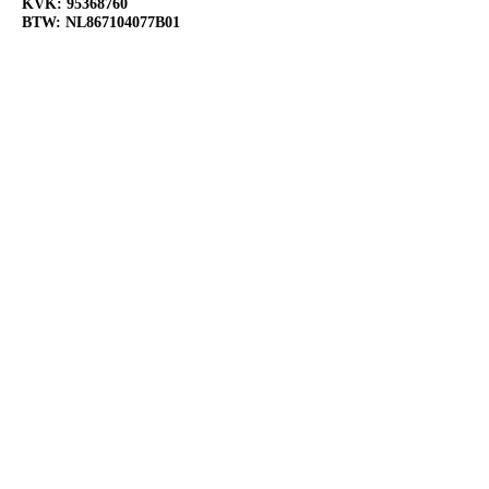
KVK:
95368760
BTW: NL867104077B01
OPENINGSTIJDEN
Ma:
Gesloten
Di:
Open 10:00-18:00
Wo:
Open 10:00-18:00
Do:
Open 10:00-18:00
Vr:
Open 10:00-20:00
Za:
Open 10:00-20:00
Zo:
Open 12:00-18:00
VOLG ONS OP SOCIAL
MEDIA
@Slijterij de Flessenfabriek
@Slijterijdeflessenfabriek
@Slijterij de Flessenfabriek