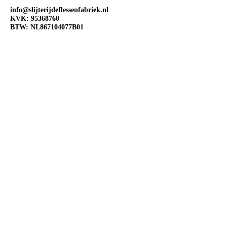
info@slijterijdeflessenfabriek.nl
KVK:
95368760
BTW: NL867104077B01
OPENINGSTIJDEN
Ma:
Gesloten
Di:
Open 10:00-18:00
Wo:
Open 10:00-18:00
Do:
Open 10:00-18:00
Vr:
Open 10:00-20:00
Za:
Open 10:00-20:00
Zo:
Open 12:00-18:00
VOLG ONS OP SOCIAL
MEDIA
@Slijterij de Flessenfabriek
@Slijterijdeflessenfabriek
@Slijterij de Flessenfabriek