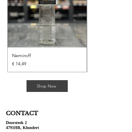
Nemiroff
Soplica Kawowa
Prijs
Prijs
€ 14,49
€ 10,49
Shop Now
CONTACT
Doorsteek 2
4791HR, Klundert