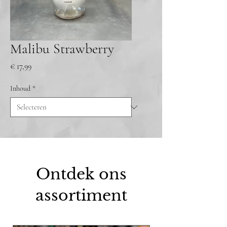
Malibu Strawberry
Prijs
€ 17,99
Inhoud
*
Ontdek ons
assortiment