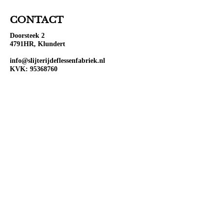
CONTACT
Doorsteek 2
4791HR, Klundert
info@slijterijdeflessenfabriek.nl
KVK:
95368760
BTW: NL867104077B01
OPENINGSTIJDEN
Ma:
Gesloten
Di:
Open 10:00-18:00
Wo:
Open 10:00-18:00
Do:
Open 10:00-18:00
Vr:
Open 10:00-20:00
Za:
Open 10:00-20:00
Zo:
Open 12:00-18:00
VOLG ONS OP SOCIAL
MEDIA