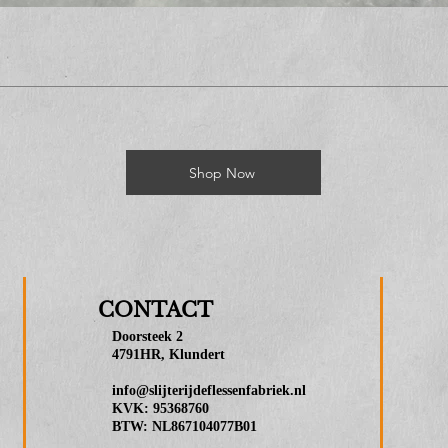
Shop Now
CONTACT
Doorsteek 2
4791HR, Klundert
info@slijterijdeflessenfabriek.nl
KVK: 95368760
BTW: NL867104077B01