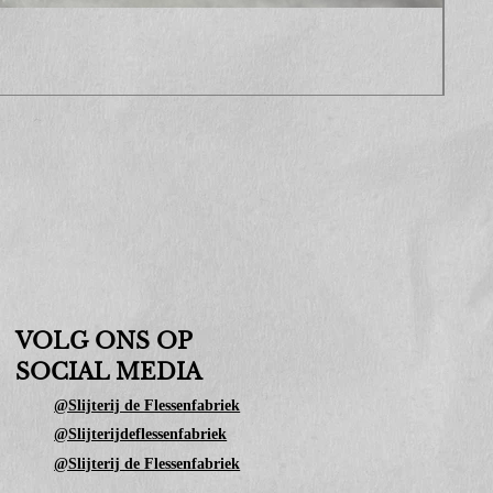
Sop
Prijs
€ 10
VOLG ONS OP
SOCIAL MEDIA
@Slijterij de Flessenfabriek
@Slijterijdeflessenfabriek
@Slijterij de Flessenfabriek