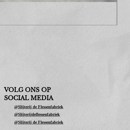
Sop
Prijs
€ 10
VOLG ONS OP
SOCIAL MEDIA
@Slijterij de Flessenfabriek
@Slijterijdeflessenfabriek
@Slijterij de Flessenfabriek