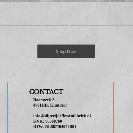
Shop Now
CONTACT
Doorsteek 2
4791HR, Klundert
info@slijterijdeflessenfabriek.nl
KVK: 95368760
BTW: NL867104077B01