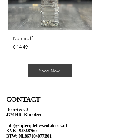
Nemiroff
Soplica Kawowa
Prijs
Prijs
€ 14,49
€ 10,49
Shop Now
CONTACT
Doorsteek 2
4791HR, Klundert
info@slijterijdeflessenfabriek.nl
KVK:
95368760
BTW: NL867104077B01