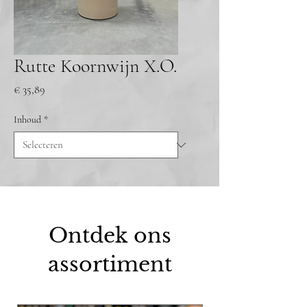
Rutte Koornwijn X.O.
Prijs
€ 35,89
Inhoud
*
Ontdek ons
assortiment