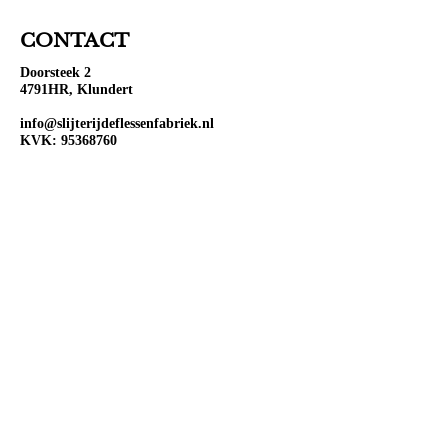
CONTACT
Doorsteek 2
4791HR, Klundert
info@slijterijdeflessenfabriek.nl
KVK:
95368760
BTW: NL867104077B01
OPENINGSTIJDEN
Ma:
Gesloten
Di:
Open 10:00-18:00
Wo:
Open 10:00-18:00
Do:
Open 10:00-18:00
Vr:
Open 10:00-20:00
Za:
Open 10:00-20:00
Zo:
Open 12:00-18:00
VOLG ONS OP SOCIAL
MEDIA