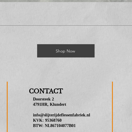
Shop Now
CONTACT
Doorsteek 2
4791HR, Klundert
info@slijterijdeflessenfabriek.nl
KVK: 95368760
BTW: NL867104077B01