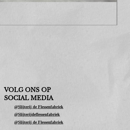
Sop
Prijs
€ 10
VOLG ONS OP
SOCIAL MEDIA
@Slijterij de Flessenfabriek
@Slijterijdeflessenfabriek
@Slijterij de Flessenfabriek