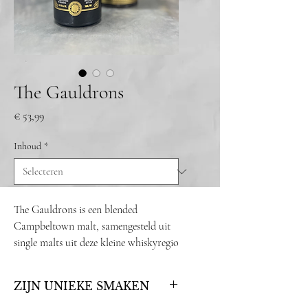
The Gauldrons
Prijs
€ 53,99
Inhoud
*
The Gauldrons is een blended
Campbeltown malt, samengesteld uit
single malts uit deze kleine whiskyregio
aan de westkust van Schotland. Ooit
stond Campbeltown bekend als de
ZIJN UNIEKE SMAKEN
whiskyhoofdstad van de wereld, met