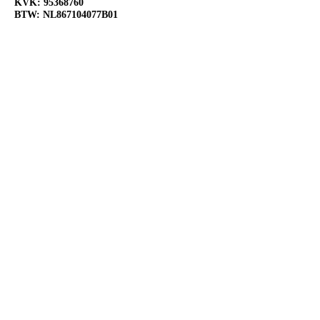
KVK:
95368760
BTW: NL867104077B01
OPENINGSTIJDEN
Ma:
Gesloten
Di:
Open 10:00-18:00
Wo:
Open 10:00-18:00
Do:
Open 10:00-18:00
Vr:
Open 10:00-20:00
Za:
Open 10:00-20:00
Zo:
Open 12:00-18:00
VOLG ONS OP SOCIAL
MEDIA
@Slijterij de Flessenfabriek
@Slijterijdeflessenfabriek
@Slijterij de Flessenfabriek