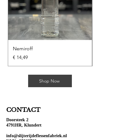
Nemiroff
Soplica Kawowa
Prijs
Prijs
€ 14,49
€ 10,49
Shop Now
CONTACT
Doorsteek 2
4791HR, Klundert
info@slijterijdeflessenfabriek.nl