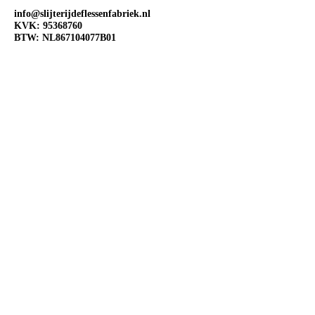
info@slijterijdeflessenfabriek.nl
KVK:
95368760
BTW: NL867104077B01
OPENINGSTIJDEN
Ma:
Gesloten
Di:
Open 10:00-18:00
Wo:
Open 10:00-18:00
Do:
Open 10:00-18:00
Vr:
Open 10:00-20:00
Za:
Open 10:00-20:00
Zo:
Open 12:00-18:00
VOLG ONS OP SOCIAL
MEDIA
@Slijterij de Flessenfabriek
@Slijterijdeflessenfabriek
@Slijterij de Flessenfabriek