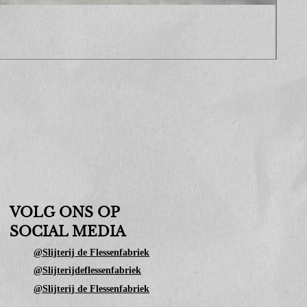
Sop
Prijs
€ 10
VOLG ONS OP
SOCIAL MEDIA
@Slijterij de Flessenfabriek
@Slijterijdeflessenfabriek
@Slijterij de Flessenfabriek