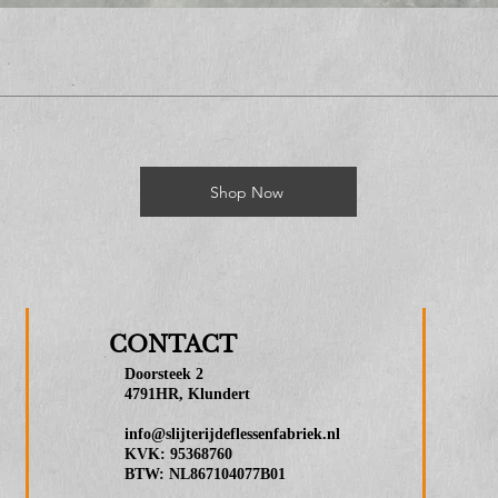
Shop Now
CONTACT
Doorsteek 2
4791HR, Klundert
info@slijterijdeflessenfabriek.nl
KVK: 95368760
BTW: NL867104077B01