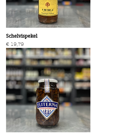
Schelvispekel
Prijs
€ 19,79