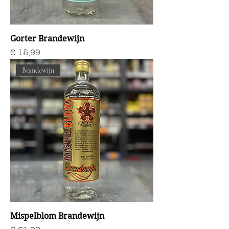
Gorter Brandewijn
Prijs
€ 15,99
Brandewijn
Mispelblom Brandewijn