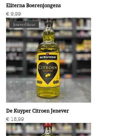
Eliterna Boerenjongens
Prijs
€ 9,99
Jeneverlikeur
De Kuyper Citroen Jenever
Prijs
€ 15,99