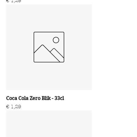
Prijs
€ 1,29
Coca Cola Zero Blik - 33cl
Prijs
€ 1,29