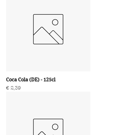
Coca Cola (DE) - 125cl
Prijs
€ 2,39