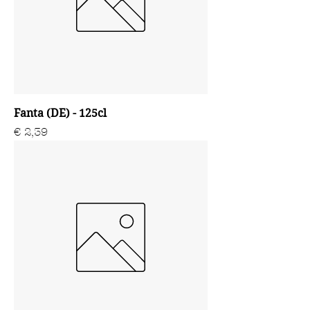
Fanta (DE) - 125cl
Prijs
€ 2,39