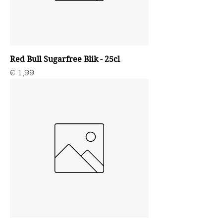
Red Bull Sugarfree Blik - 25cl
Prijs
€ 1,99