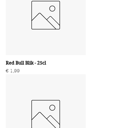
Red Bull Blik - 25cl
Prijs
€ 1,99