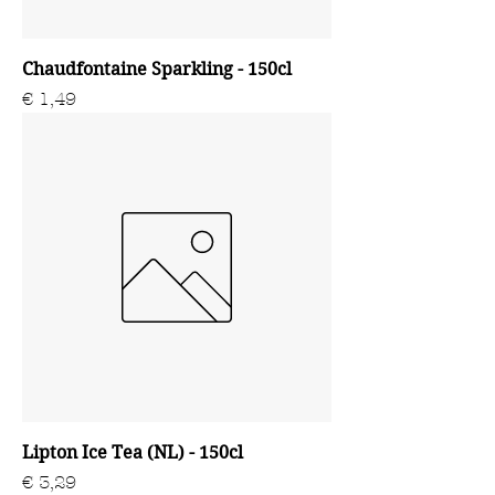
Chaudfontaine Sparkling - 150cl
Prijs
€ 1,49
Lipton Ice Tea (NL) - 150cl
Prijs
€ 3,29