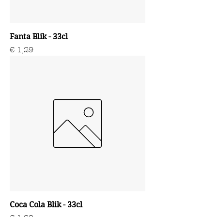
Fanta Blik - 33cl
Prijs
€ 1,29
Coca Cola Blik - 33cl