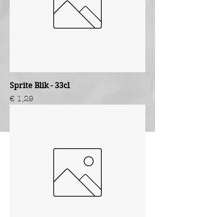
Sprite Blik - 33cl
Prijs
€ 1,29