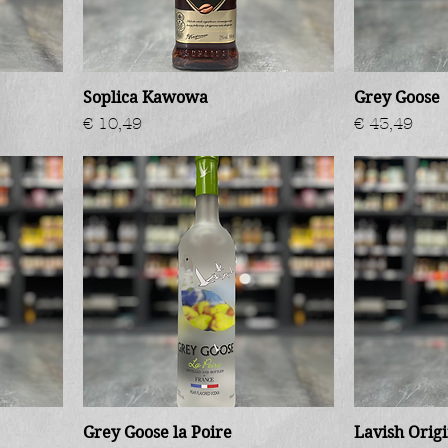
Soplica Kawowa
Grey Goose
Prijs
Prijs
€ 10,49
€ 43,49
Grey Goose la Poire
Lavish Origi