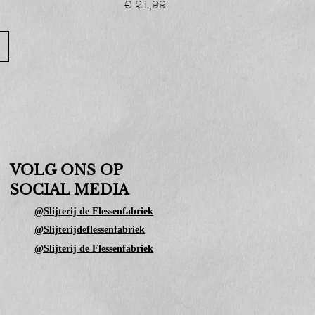
Prijs
€ 21,99
VOLG ONS OP
SOCIAL MEDIA
@Slijterij de Flessenfabriek
@Slijterijdeflessenfabriek
@Slijterij de Flessenfabriek