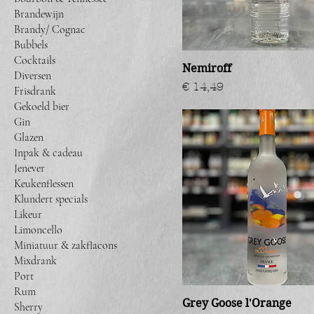
Brandewijn
Brandy/ Cognac
Bubbels
Cocktails
Nemiroff
Diversen
Prijs
€ 14,49
Frisdrank
Gekoeld bier
Gin
Glazen
Inpak & cadeau
Jenever
Keukenflessen
Klundert specials
Likeur
Limoncello
Miniatuur & zakflacons
Mixdrank
Port
Rum
Grey Goose l'Orange
Sherry