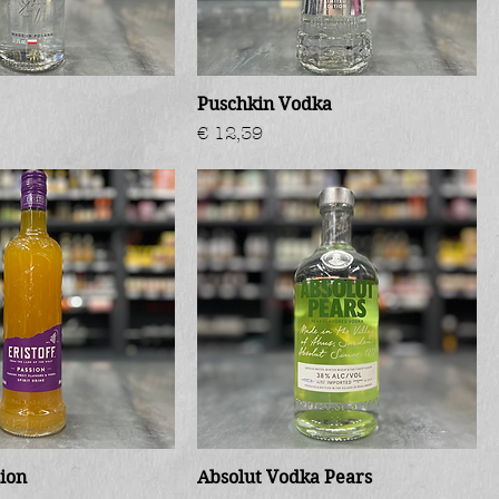
Puschkin Vodka
Prijs
€ 12,39
sion
Absolut Vodka Pears