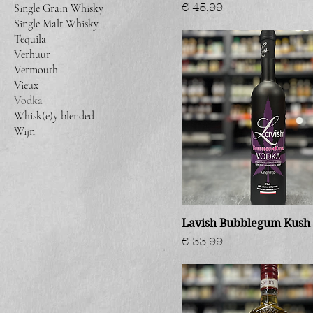
Prijs
€ 45,99
Single Grain Whisky
Single Malt Whisky
Tequila
Verhuur
Vermouth
Vieux
Vodka
Whisk(e)y blended
Wijn
Lavish Bubblegum Kush
Prijs
€ 33,99