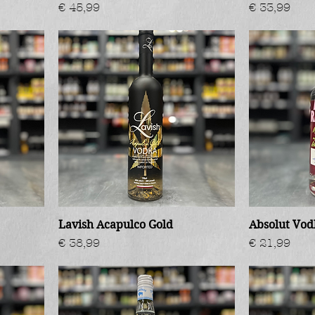
Prijs
Prijs
€ 45,99
€ 33,99
Lavish Acapulco Gold
Absolut Vod
Prijs
Prijs
€ 38,99
€ 21,99