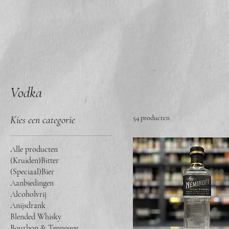
Vodka
54 producten
Kies een categorie
Alle producten
(Kruiden)Bitter
(Speciaal)Bier
Aanbiedingen
Alcoholvrij
Anijsdrank
Blended Whisky
Bourbon & Tennessee