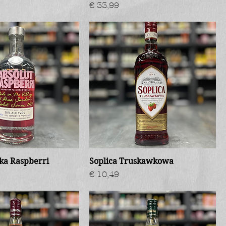
Prijs
€ 33,99
ka Raspberri
Soplica Truskawkowa
Prijs
€ 10,49