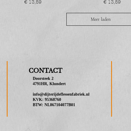
Prijs
Prijs
€ 13,59
€ 13,59
Meer laden
CONTACT
Doorsteek 2
4791HR, Klundert
info@slijterijdeflessenfabriek.nl
KVK: 95368760
BTW: NL867104077B01