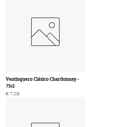
Ventisquero Clásico Chardonnay -
75cl
Prijs
€ 7,29