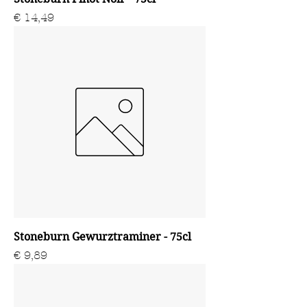
Prijs
€ 14,49
Stoneburn Gewurztraminer - 75cl
Prijs
€ 9,89