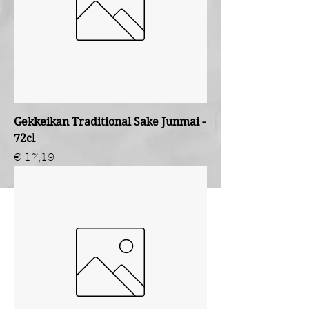
Gekkeikan Traditional Sake Junmai -
72cl
Prijs
€ 17,19