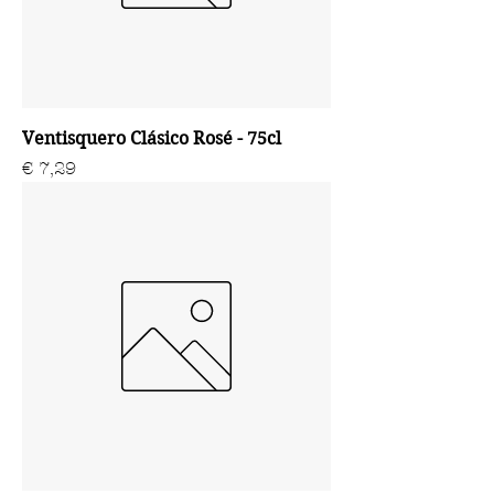
Ventisquero Clásico Rosé - 75cl
Prijs
€ 7,29