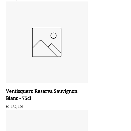
Ventisquero Reserva Sauvignon
Blanc - 75cl
Prijs
€ 10,19