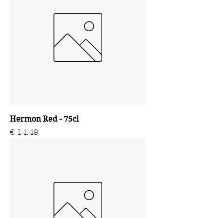
Hermon Red - 75cl
Prijs
€ 14,49