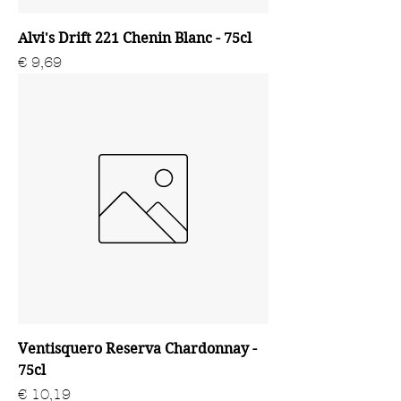
Alvi's Drift 221 Chenin Blanc - 75cl
Prijs
€ 9,69
Ventisquero Reserva Chardonnay -
75cl
Prijs
€ 10,19