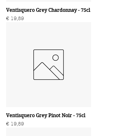
Ventisquero Grey Chardonnay - 75cl
Prijs
€ 19,89
Ventisquero Grey Pinot Noir - 75cl
Prijs
€ 19,89