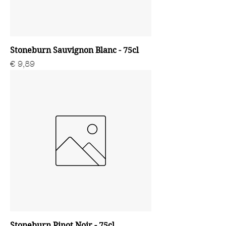
Stoneburn Sauvignon Blanc - 75cl
Prijs
€ 9,89
Stoneburn Pinot Noir - 75cl