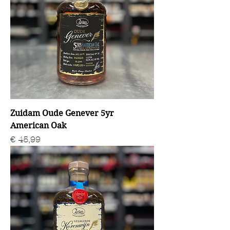
Zuidam Oude Genever 5yr
American Oak
Prijs
€ 45,99