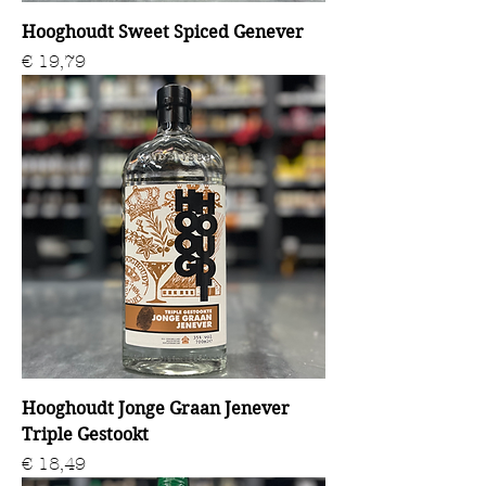
Hooghoudt Sweet Spiced Genever
Prijs
€ 19,79
Hooghoudt Jonge Graan Jenever
Triple Gestookt
Prijs
€ 18,49