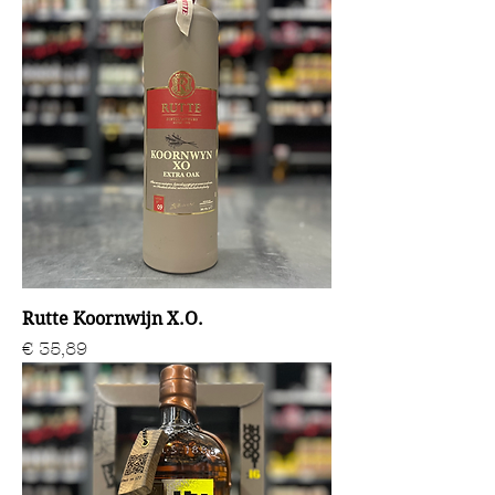
Rutte Koornwijn X.O.
Prijs
€ 35,89