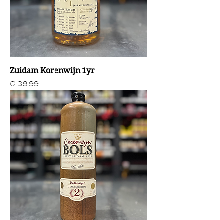
Zuidam Korenwijn 1yr
Prijs
€ 26,99