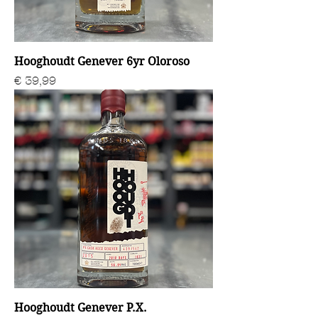
Hooghoudt Genever 6yr Oloroso
Prijs
€ 39,99
Hooghoudt Genever P.X.