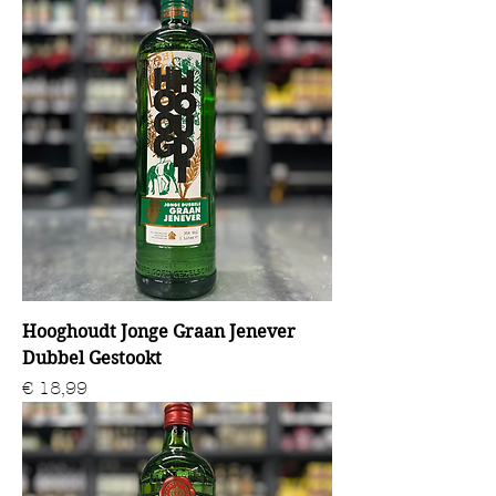
Hooghoudt Jonge Graan Jenever
Dubbel Gestookt
Prijs
€ 18,99