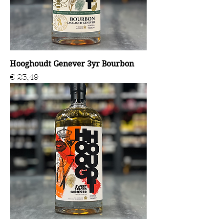
Hooghoudt Genever 3yr Bourbon
Prijs
€ 23,49