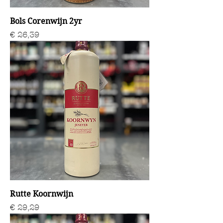
Bols Corenwijn 2yr
Prijs
€ 26,39
Rutte Koornwijn
Prijs
€ 29,29