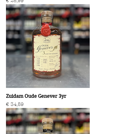
Prijs
€ 25,99
Zuidam Oude Genever 3yr
Prijs
€ 34,59